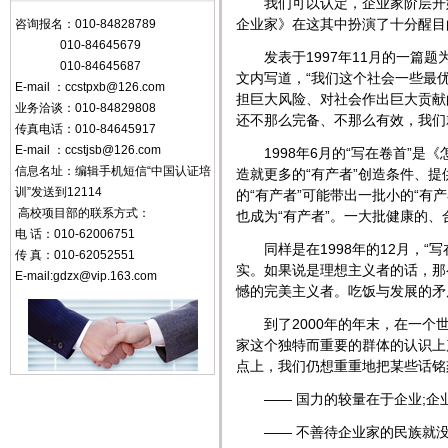
我们可以认定，
企业家
阶层开
企业家
》在这其中扮演了十分醒目
咨询报名：010-84828789
010-84645679
发表于1997年11月的一篇题
010-84645687
文内写道，“我们这个社会一些最
E-mail ：
ccstpxb@126.com
担巨大风险、对社会作出巨大贡献
业务洽谈：010-84829808
还不那么完备、不那么有效，我们
传真电话：010-84645917
E-mail
：
ccstjsb@126.com
1998年6月的“写在卷首”是《
信息名址：编辑手机短信“中国认证培
造就更多的“有产者”创造条件、
训”发送到12114
的“有产者”可能带出一批小的“有
高校项目部的联系方式：
也成为“有产者”。一大批健康的、
电 话：010-62006751
同样是在1998年的12月，“写
传 真：010-62052551
实。如果说是理想主义者的话，那
E-mail:
gdzx@vip.163.com
憾的完美主义者。吃饭与发展的矛
到了2000年的年末，在一个世
家
这个独特而重要的群体的认识上
点上，我们仍想重重地把某些话铭
―― 国力的较量在于企业;企
―― 不善待
企业家
的民族就