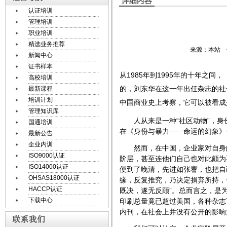
认证培训
管理培训
职业培训
精选业务推荐
来源：本站 作
新闻中心
证书样本
从1985年到1995年的十年之间，
高校培训
的，刘东华在这一年出任杂志的社
最新课程
培训计划
中国商业史上考察，它可以被看成
管理知识库
人从来是一种“社区动物”，身份
国通培训
在《身份与暴力――命运的幻象》
最新公告
企业内训
然而，在中国，
企业家
对自身
ISO9000认证
阶层，甚至连他们自己也对此颇为
ISO14000认证
便到了晚清，先进如张謇，也把自
OHSAS18000认证
缘，反复推究，乃决定捐弃所持，
HACCP认证
既决，遂无反顾”。总而言之，是
下载中心
印刷总量竟已超过美国，各种杂志
内刊，在社会上并没有公开的影响