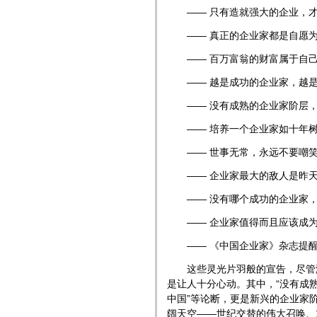
―― 只有造就强大的企业，才
―― 真正的
企业家
都是自愿
―― 百万富翁的财富属于自己
―― 越是成功的
企业家
，越
―― 没有成熟的
企业家
阶层
―― 培养一个
企业家
如十年
―― 世事无常，永远不要嘲笑
――
企业家
最大的敌人是昨
―― 没有哪个成功的
企业家
――
企业家
值得而且应该成
―― 《中国
企业家
》杂志提
这些灵光片羽般的宣告，尽管没
是让人十分心动。其中，“没有成
中国”等论断，更是新兴的
企业家
阔天空――世纪交替的伟大召唤、